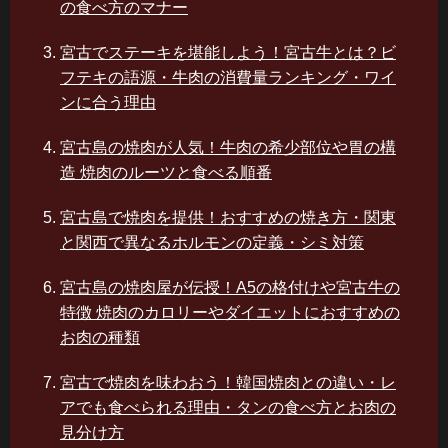
の食べ方のマナー
宮古でステーキを堪能しよう！宮古牛とは？ビ
フテキの語源・牛肉の消費量ランキング・ワイ
ンに合う理由
宮古島の焼肉が人気！牛肉の希少部位や胃の構
造 焼肉のルーツと食べる順番
宮古島で焼肉を提供！おすすめの焼き方・関東
と関西で異なるホルモンの定義・シミ対策
宮古島の焼肉屋が伝授！A5の格付けや宮古牛の
特徴 焼肉のカロリーやダイエットにおすすめの
お肉の種類
宮古で焼肉を味わおう！韓国焼肉との違い・レ
アでも食べられる理由・タンの食べ方とお肉の
見分け方