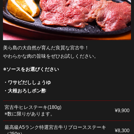
美ら島の大自然が育んだ良質な宮古牛！
やわらかな肉の旨味をぜひお試しください。
※ソースをお選びください
・ワサビだししょうゆ
・大根おろしポン酢
宮古牛ヒレステーキ(180g)
¥9,900
※数に限りがあります。
最高級A5ランク特選宮古牛リブロースステーキ
¥8,300
（250g）