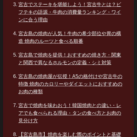
宮古でステーキを堪能しよう！宮古牛とは？ビ
フテキの語源・牛肉の消費量ランキング・ワイ
ンに合う理由
宮古島の焼肉が人気！牛肉の希少部位や胃の構
造 焼肉のルーツと食べる順番
宮古島で焼肉を提供！おすすめの焼き方・関東
と関西で異なるホルモンの定義・シミ対策
宮古島の焼肉屋が伝授！A5の格付けや宮古牛の
特徴 焼肉のカロリーやダイエットにおすすめの
お肉の種類
宮古で焼肉を味わおう！韓国焼肉との違い・レ
アでも食べられる理由・タンの食べ方とお肉の
見分け方
【宮古島市】焼肉を楽しむ際のポイントと基礎