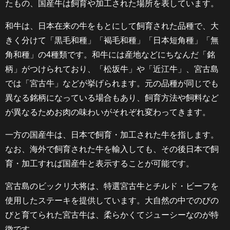
たもの、国産牛は飼育や加工された場所を表しています。
和牛は、日本在来の牛をもとにして飼育された品種で、大
きく分けて「黒毛和種」「褐毛和種」「日本短角種」「無
角和種」の4種類です。和牛には産地などにちなんだ「銘
柄」がつけられており、「松坂牛」や「近江牛」、宮古島
では「宮古牛」などが挙げられます。元の品種が同じでも
異なる銘柄になっている場合もあり、飼育方法や飼料など
が異なるためお肉の味わいがそれぞれ変わってきます。
一方の国産牛は、日本で飼育・加工された牛を指します。
なお、海外で飼育された牛を輸入しても、その後日本で飼
育・加工すれば国産牛と表示することが可能です。
宮古島のビックリ大将は、特選宮古牛とチルド・ビーフを
使用したステーキを提供しています。大自然の中でのびの
びと育てられた宮古牛は、柔らかくてジューシーなのが特
徴です。