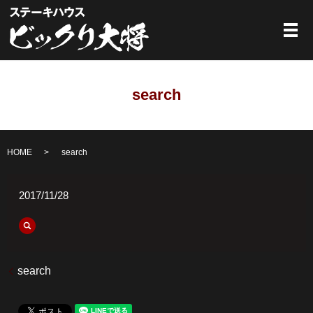
メ
search
HOME
search
2017/11/28
search