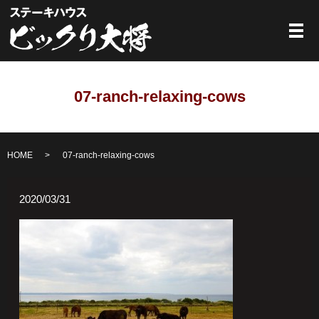
メ
07-ranch-relaxing-cows
HOME
07-ranch-relaxing-cows
2020/03/31