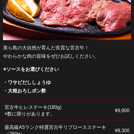
美ら島の大自然が育んだ良質な宮古牛！
やわらかな肉の旨味をぜひお試しください。
※ソースをお選びください
・ワサビだししょうゆ
・大根おろしポン酢
宮古牛ヒレステーキ(180g)
¥9,900
※数に限りがあります。
最高級A5ランク特選宮古牛リブロースステーキ
¥8,300
（250g）